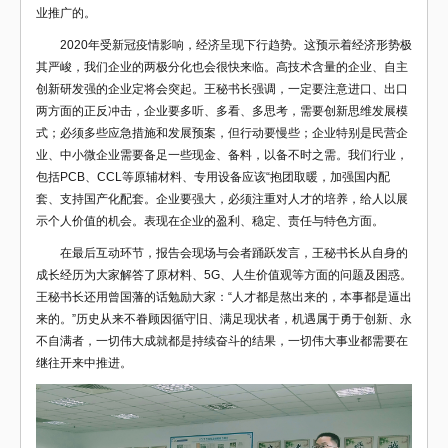
业推广的。
2020年受新冠疫情影响，经济呈现下行趋势。这预示着经济形势极
其严峻，我们企业的两极分化也会很快来临。高技术含量的企业、自主
创新研发强的企业定将会突起。王秘书长强调，一定要注意进口、出口
两方面的正反冲击，企业要多听、多看、多思考，需要创新思维发展模
式；必须多些应急措施和发展预案，但行动要慢些；企业特别是民营企
业、中小微企业需要备足一些现金、备料，以备不时之需。我们行业，
包括PCB、CCL等原辅材料、专用设备应该“抱团取暖，加强国内配
套、支持国产化配套。企业要强大，必须注重对人才的培养，给人以展
示个人价值的机会。表现在企业的盈利、稳定、责任与特色方面。
在最后互动环节，报告会现场与会者踊跃发言，王秘书长从自身的
成长经历为大家解答了原材料、5G、人生价值观等方面的问题及困惑。
王秘书长还用曾国藩的话勉励大家：“人才都是熬出来的，本事都是逼出
来的。”历史从来不眷顾因循守旧、满足现状者，机遇属于勇于创新、永
不自满者，一切伟大成就都是持续奋斗的结果，一切伟大事业都需要在
继往开来中推进。