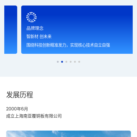
品牌理念
品牌理念
智新材 创未来
智新材 创未来
围绕科技创新精准发力，实现核心技术自立自强
发展历程
2000年6月
2001.2
2012.10
2017.9
2020.8.18
2021.1
2022.10
2023.6
2024.1
2025.11
成立上海南亚覆铜板有限公司
南亚新材首板诞生
国家火炬计划重点高新技术企业
南亚新材料科技（江西）有限公司
上海证券交易所上市
南亚新材料技术（东莞）有限公司
获评国家知识产权优势企业
南亚新材料科技（新加坡）有限公司
南亚新材检测中心获CNAS实验室认证
获评中国电子联合会“数据管理优秀案例”