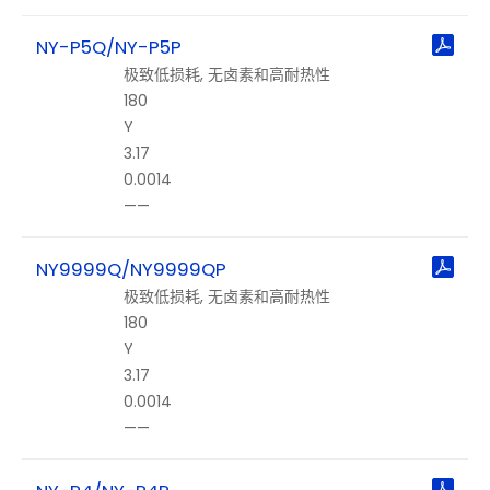
基
NY-P5Q/NY-P5P
础
极致低损耗, 无卤素和高耐热性
材
180
料
Y
3.17
高
0.0014
速
——
材
料
NY9999Q/NY9999QP
极
极致低损耗, 无卤素和高耐热性
致
180
低
Y
损
耗
3.17
0.0014
超
——
低
损
耗