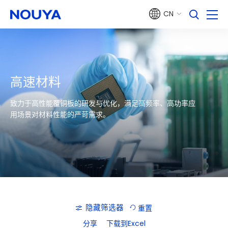
CN
高速材料
致力于高性能覆铜板的研发与优化，满足高频率、高功率应
用场景对材料性能的严苛需求。
隐藏筛选器
重置
全
分享
下载到Excel
部