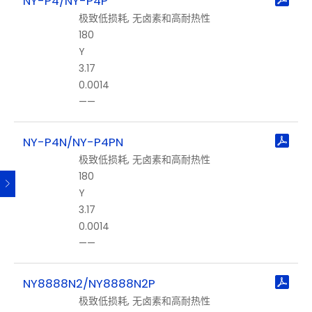
NY-P4/NY-P4P
极
极致低损耗, 无卤素和高耐热性
低
180
损
Y
耗
3.17
低
0.0014
损
——
耗
中
NY-P4N/NY-P4PN
损
耗
极致低损耗, 无卤素和高耐热性
180
⻋
Y
载
3.17
材
0.0014
料
——
高
NY8888N2/NY8888N2P
频
极致低损耗, 无卤素和高耐热性
及