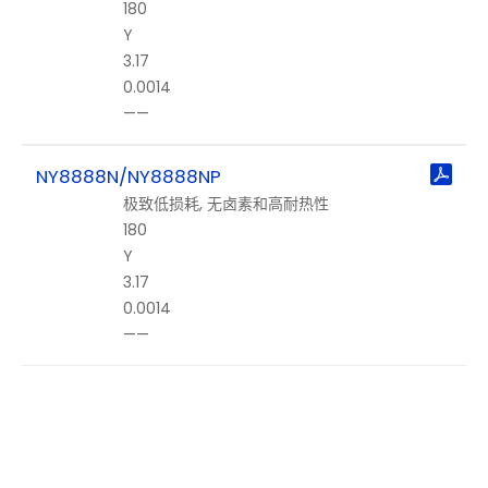
180
射
Y
频
3.17
材
0.0014
料
——
HDI&IC
封装基
NY8888N/NY8888NP
板
极致低损耗, 无卤素和高耐热性
180
Y
3.17
0.0014
——