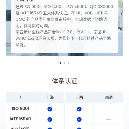
业级基准测试。我们将常规板控制在：翘
 45001、QC 080000
高多层板≤0.75%; 铜厚均匀性同板差≤
UL、VDE、JET 与
间(T-288)≥30 min。
，合规数据全链路透
我们为您提供专属保障：每批次附出厂
关键指标样本硬件级封存 12 个月。依
REACH、无卤HF、
付”保障协议——一旦触发二次抽检不达
下一代可持续产品全面
极速启动退换货程序，48 小时内输出 
让您的供应链运转毫无后顾之忧。
体系认证
/
上海
江西
南通
ISO 9001
IATF 16949