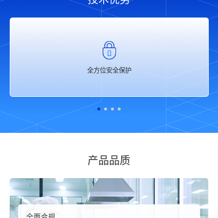
护
深耕CCL垂直领域
产品品质
优质交付
每一批次出厂产品均通过 IPC-4101、IP