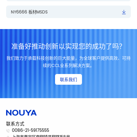
Electrical
(R/C:55%/70%)
C-2
Loss Tangent
SPDR
NY6666 板材MSDS
10GHz
method
体积电阻
Volume Resistivity
2.5.17.1
C-9
准备好推动创新以实现您的成功了吗？
表面电阻
Surface Resistivity
我们致力于承载科技创新的巨大能量，为全球客户提供高效、可持
续的CCL全系列解决方案。
吸水率
E-1/
2.6.2.1
Water Absorption
24/
联系我们
剥离强度(HTE)
1oz
Peel Strength
剥离强度(RTF)
1oz
2.4.8
As 
Peel Strength
物理性能
联系方式
Physical
剥离强度(HVLP)
0086-21-59175555
1oz
Peel Strength