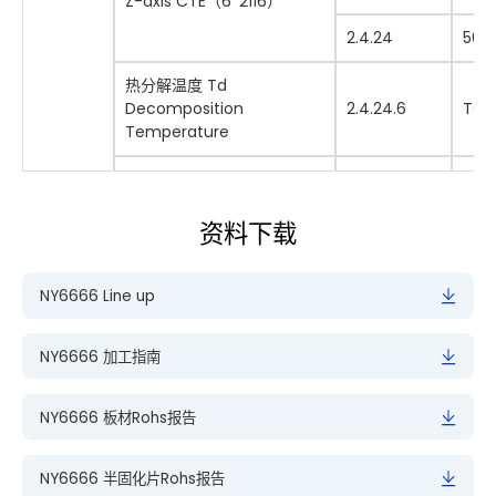
Z-axis CTE（6*2116）
2.4.24
50~
热分解温度 Td
Decomposition
2.4.24.6
TGA
Temperature
Cla
耐热性 T288
2.4.24.1
Thermal Resistance
Etc
资料下载
1MHz
NY6666 Line up
2.5.5.9
介电常数 Dk
1GHz
(R/C:55%/70%)
C-2
Permittivity
NY6666 加工指南
SPDR
10GHz
method
NY6666 板材Rohs报告
1MHz
2.5.5.9
电性能
介质损耗 Df
NY6666 半固化片Rohs报告
1GHz