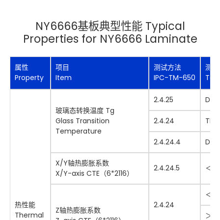
NY6666基板典型性能 Typical
Properties for NY6666 Laminate
属性
项目
测试方法
测试
Property
Item
IPC-TM-650
Test
2.4.25
DSC
玻璃态转换温度 Tg
Glass Transition
2.4.24
TMA
Temperature
2.4.24.4
DM
X/Y轴热膨胀系数
2.4.24.5
＜
T
X/Y-axis CTE（6*2116）
＜
T
热性能
2.4.24
Z轴热膨胀系数
Thermal
＞
T