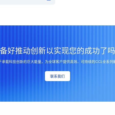
10GHz
SPDR method
2.5.17.1
C-96/3
备好推动创新以实现您的成功了
2.6.2.1
E-1/105
于承载科技创新的巨大能量，为全球客户提供高效、可持续的CCL全系列
T
oz
联系我们
T
oz
2.4.8
As Rec
T
oz