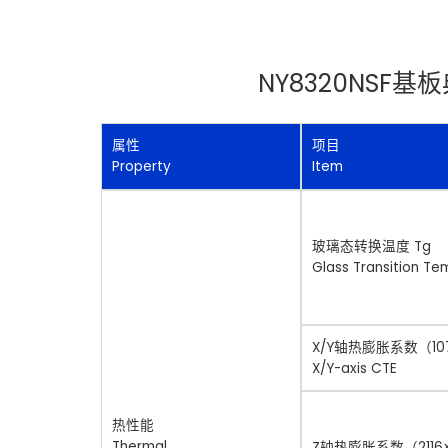
NY8320NSF基板典型
属性
项目
Property
Item
玻璃态转换温度 Tg
Glass Transition T
X/Y轴热膨胀系数（10
X/Y-axis CTE
热性能
Thermal
Z轴热膨胀系数（2116