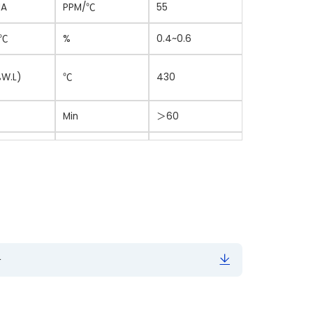
MA
PPM/
℃
55
0℃
%
0.4~0.6
W.L)
℃
430
Min
＞60
Min
＞60
\
3/50
—
4.3
4.1
告
—
\
3/50
0.006