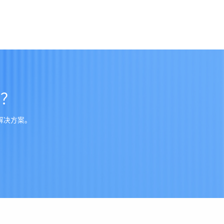
—
0.007
9
M
Ω
-cm
1.0
×10
5/90
8
M
Ω
1.
0
×10
吗？
+D-24/23
%
0.11
解决方案。
\
eived
N/mm
\
0.7