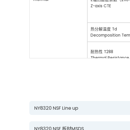
Z-axis CTE
热分解温度 Td
Decomposition Tem
耐热性 T288
Thermal Resistance
介电常数 Dk
(R/C:5
0%
)
Permittivity
NY8320 NSF Line up
介质损耗 Df
电性能
(R/C:5
0
%)
NY8320 NSF 板材MSDS
Electrical