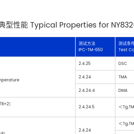
性能 Typical Properties for NY832
测试方法
测试条
IPC-TM-650
Test Co
2.4.25
DSC
2.4.24
TMA
emperature
2.4.24.4
DMA
78×2）
2.4.24.5
＜Tg,T
＜Tg,T
2.4.24
×8）