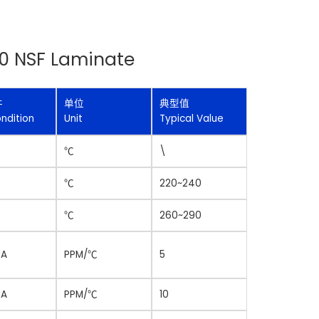
0 NSF Laminate
件
单位
典型值
ndition
Unit
Typical Value
℃
\
℃
220~240
℃
260~290
MA
PPM/
℃
5
MA
PPM/
℃
10