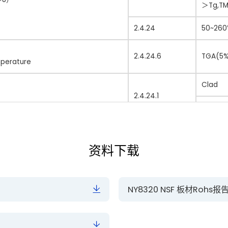
＞Tg,T
2.4.24
50~26
2.4.24.6
TGA(5%
perature
Clad
2.4.24.1
Etched
1MHz
2.5.5.9
资料下载
1GHz
C-24/2
10GHz
SPDR method
NY8320 NSF 板材Rohs报
1MHz
2.5.5.9
1GHz
C-24/2